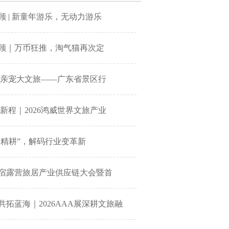
顾 | 新童年游乐，无动力游乐
顾｜万币狂推，淘气猫再次定
 亲宠大文旅——广东省景区行
新程｜2026鸿威世界文旅产业
“精耕”，解码行业变革新
洲民宿露营旅居产业供应链大会暨首
共拓蓝海｜2026AAA展深耕文旅融